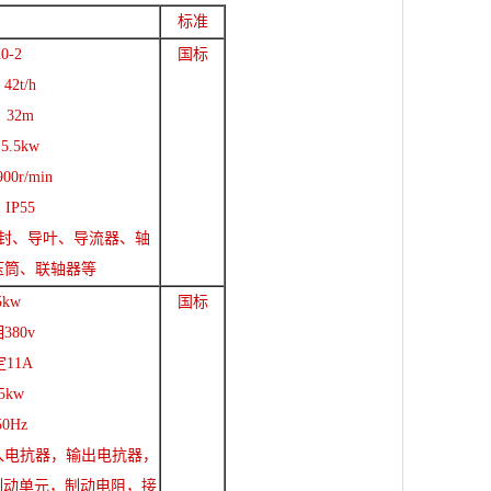
标准
0-2
国标
2t/h
32m
.5kw
0r/min
P55
封、导叶、导流器、轴
压筒、联轴器等
5kw
国标
80v
11A
5kw
0Hz
入电抗器，输出电抗器，
制动单元，制动电阻，接