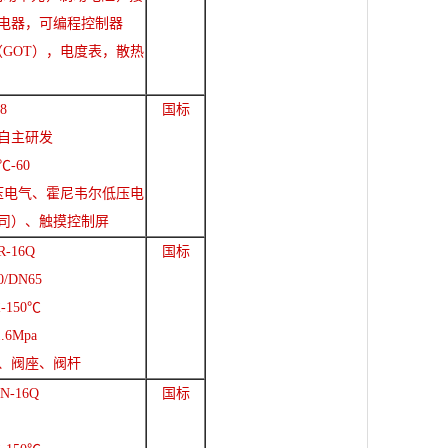
电器，可编程控制器
（GOT），电度表，散热
8
国标
自主研发
℃-60
压电气、霍尼韦尔低压电
司）、触摸控制屏
R-16Q
国标
0/DN65
-150℃
.6Mpa
、阀座、阀杆
N-16Q
国标