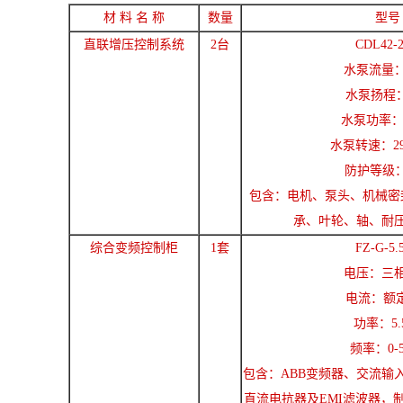
材 料 名 称
数量
型号
直联增压控制系统
2台
CDL42-2
水泵流量：4
水泵扬程：
水泵功率：5
水泵转速：290
防护等级：I
包含：电机、泵头、机械密
承、叶轮、轴、耐
综合变频控制柜
1套
FZ-G-5.
电压：三相3
电流：额定
功率：5.
频率：0-5
包含：ABB变频器、交流输
直流电抗器及EMI滤波器，