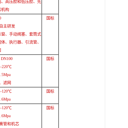
阀、高压腔和低压腔、先
污机构
0
国标
自主研发
示窗、手动阀塞、套筒式
阀体、执行器、引流管、
阀
 DN100
国标
-220℃
.5Mpa
、滤网
-120℃
国标
.6Mpa
-120℃
国标
.6Mpa
簧管和机芯