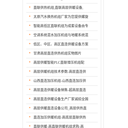
*
直联供热机组,直联高层供暖设备,
*
太原汽水换热机组厂家为您提供螺旋
*
智能高低区直联机组为成套设备由专
*
空调系统混水加压机组与地暖系统混
*
低区、中区、高区直连供暖设备方案
*
甘肃高层直连供热机组实物图片
*
高层供暖智能PLC直联增压机组配
*
高层供暖机组技术参数-高层直连供
*
山西直连加压机组-山西直连加压供
*
高层直连供暖设备销售-超高层直连
*
高层直连供暖设备生产厂家诚招全国
*
高层供暖直连设备公司_高层供热直
*
直连加压供暖机组-高底层直联供热
*
直联供暖-高直联供暖机组求购-高