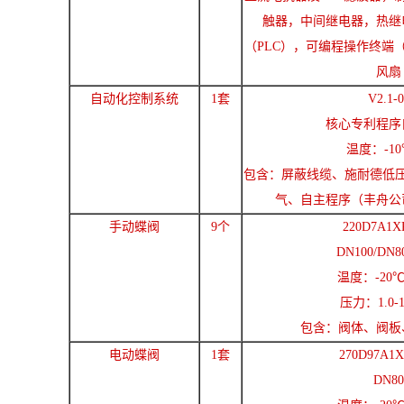
触器，中间继电器，热继
（PLC），可编程操作终端
风扇
自动化控制系统
1套
V2.1-0
核心专利程序
温度：-10
包含：屏蔽线缆、施耐德低
气、自主程序（丰舟公
手动蝶阀
9个
220D7A1X
DN100/DN8
温度：-20℃
压力：1.0-1
包含：阀体、阀板
电动蝶阀
1套
270D97A1X
DN80